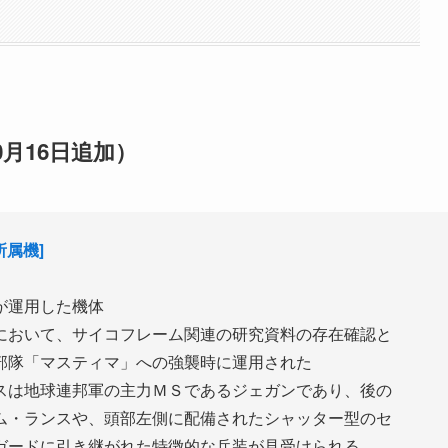
0月16日追加）
所属機]
が運用した機体
において、サイコフレーム関連の研究資料の存在確認と
部隊「マスティマ」への強襲時に運用された
スは地球連邦軍の主力ＭＳであるジェガンであり、後の
ム・ランスや、頭部左側に配備されたシャッター型のセ
ガードに引き継がれた特徴的な兵装が見受けられる