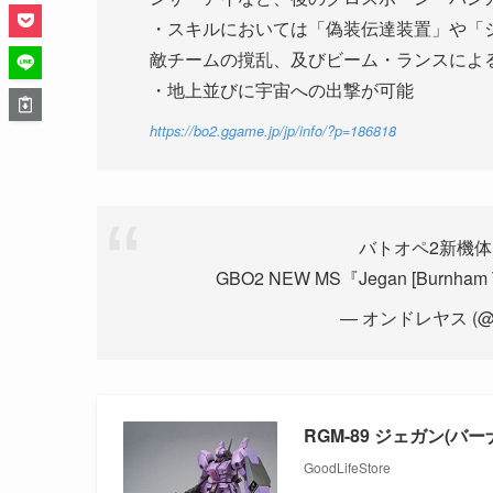
・スキルにおいては「偽装伝達装置」や「
敵チームの撹乱、及びビーム・ランスによ
・地上並びに宇宙への出撃が可能
https://bo2.ggame.jp/jp/info/?p=186818
バトオペ2新機体
GBO2 NEW MS『Jegan [Burnham 
— オンドレヤス (@mid
RGM-89 ジェガン(バ
GoodLifeStore