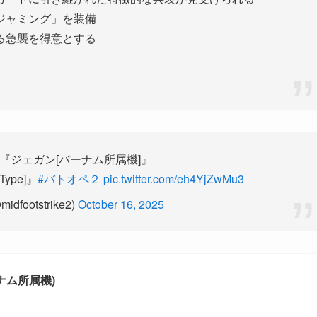
ジャミング」を装備
る急襲を得意とする
『ジェガン[バーナム所属機]』
Type]』
#バトオペ２
pic.twitter.com/eh4YjZwMu3
footstrike2)
October 16, 2025
ーナム所属機)