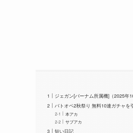
ジェガン[バーナム所属機]（2025年1
バトオペ2秋祭り 無料10連ガチャを
本アカ
サブアカ
短い日記