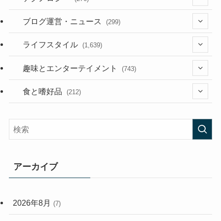
(36)
ブログ運営・ニュース
(299)
(187)
(118)
ライフスタイル
(1,639)
(53)
(181)
(394)
趣味とエンターテイメント
(743)
(282)
(56)
食と嗜好品
(212)
(58)
(38)
(45)
(408)
(473)
(167)
(165)
(114)
アーカイブ
(33)
(59)
2026年8月
(7)
(248)