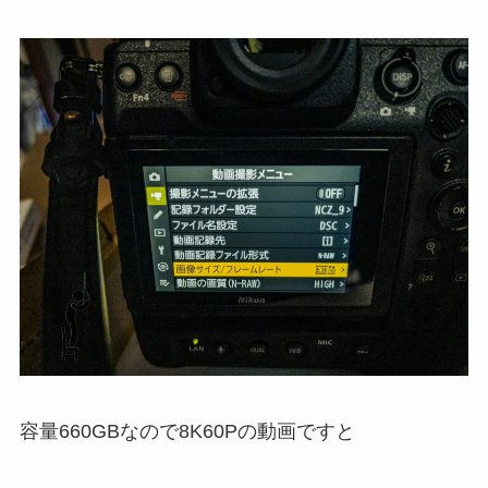
容量660GBなので8K60Pの動画ですと