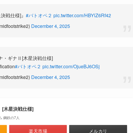
決戦仕様]』
#バトオペ２
pic.twitter.com/HBYlZ6Rf42
ootstrike2)
December 4, 2025
ナ・ギナⅡ[木星決戦仕様]
fication
#バトオペ２
pic.twitter.com/OjueBJ6OSj
ootstrike2)
December 4, 2025
Ⅱ [木星決戦仕様]
 鋼鉄の7人
楽天市場
メルカリ