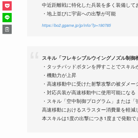
中近距離戦に特化した兵装を多く装備して
・地上並びに宇宙への出撃が可能
https://bo2.ggame.jp/jp/info/?p=190785
スキル「フレキシブルウイングノズル制御
・タッチパッドボタンを押すことでスキル
・機動力が上昇
・高速移動中に受けた射撃攻撃の被ダメー
・対応兵装が高速移動中に使用可能になる
・スキル「空中制御プログラム」または「
高速移動におけるスラスター消費量を軽減
本スキルは1度の出撃につき1度まで発動で