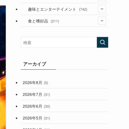
(53)
(181)
(394)
趣味とエンターテイメント
(742)
(282)
(56)
食と嗜好品
(211)
(58)
(38)
(44)
(407)
(472)
(167)
(165)
(114)
(33)
アーカイブ
(59)
2026年8月
(5)
(248)
2026年7月
(31)
2026年6月
(30)
2026年5月
(31)