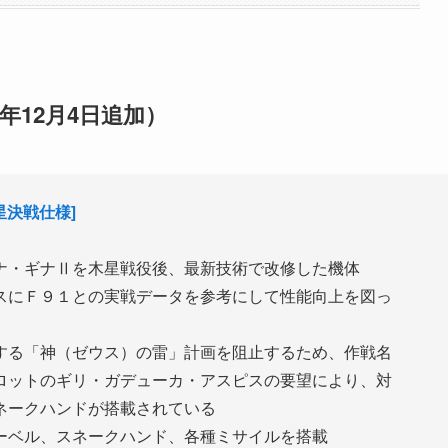
5年12月4日追加）
星決戦仕様]
ナ・ギナⅡを木星戦役後、最新技術で改修した機体
スにＦ９１との実戦データを参考にして性能向上を図っ
する「神（ゼウス）の雷」計画を阻止するため、作戦名
ロットのギリ・ガデューカ・アスピスの要望により、対
ネークハンドが搭載されている
ーベル、スネークハンド、各種ミサイルを搭載