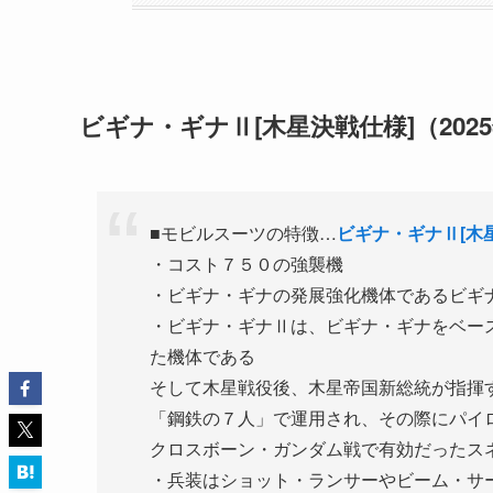
ビギナ・ギナⅡ[木星決戦仕様]
（202
■モビルスーツの特徴…
ビギナ・ギナⅡ[木
・コスト７５０の強襲機
・ビギナ・ギナの発展強化機体であるビギ
・ビギナ・ギナⅡは、ビギナ・ギナをベー
た機体である
そして木星戦役後、木星帝国新総統が指揮
「鋼鉄の７人」で運用され、その際にパイ
クロスボーン・ガンダム戦で有効だったス
・兵装はショット・ランサーやビーム・サ