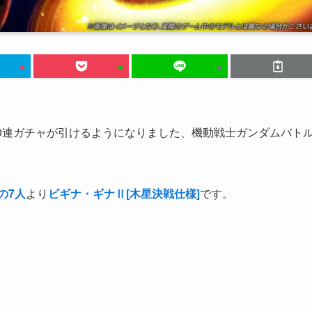
0連ガチャが引けるようになりました、機動戦士ガンダムバト
の7人
より
ビギナ・ギナⅡ[木星決戦仕様]
です。