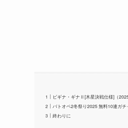
ビギナ・ギナⅡ[木星決戦仕様]（202
バトオペ2冬祭り2025 無料10連ガ
終わりに