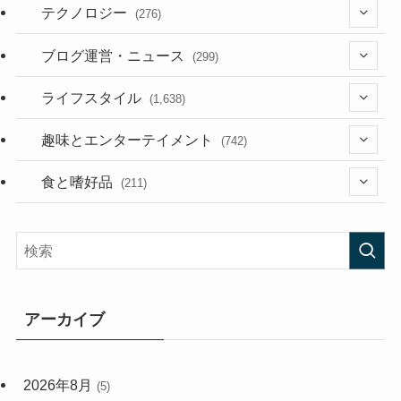
テクノロジー
(276)
(36)
ブログ運営・ニュース
(299)
(187)
(118)
ライフスタイル
(1,638)
(53)
(181)
(394)
趣味とエンターテイメント
(742)
(282)
(56)
食と嗜好品
(211)
(58)
(38)
(44)
(407)
(472)
(167)
(165)
(114)
アーカイブ
(33)
(59)
2026年8月
(5)