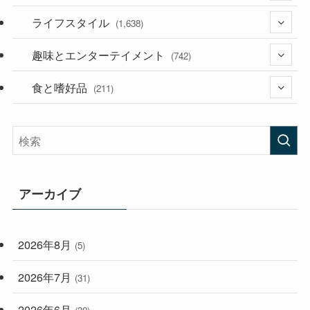
(187)
ライフスタイル
(118)
(1,638)
(53)
(181)
趣味とエンターテイメント
(394)
(742)
(282)
食と嗜好品
(56)
(211)
(58)
(38)
(44)
(407)
(472)
(167)
(165)
(114)
アーカイブ
(33)
(59)
2026年8月
(5)
(248)
2026年7月
(31)
2026年6月