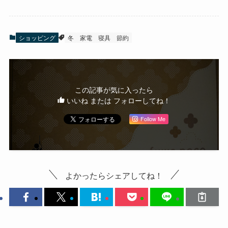
ショッピング
冬
家電
寝具
節約
この記事が気に入ったら
いいね または フォローしてね！
Follow Me
よかったらシェアしてね！