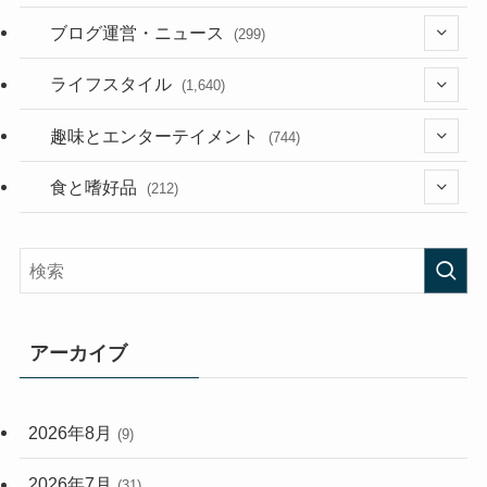
(36)
ブログ運営・ニュース
(299)
(187)
(118)
ライフスタイル
(1,640)
(53)
(181)
(395)
趣味とエンターテイメント
(744)
(282)
(56)
食と嗜好品
(212)
(58)
(38)
(45)
(408)
(474)
(167)
(165)
(114)
アーカイブ
(33)
(59)
2026年8月
(9)
(248)
2026年7月
(31)