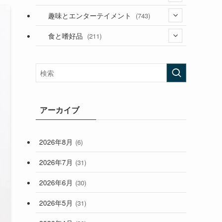
(53)
(181)
(394)
趣味とエンターテイメント
(743)
(282)
(56)
食と嗜好品
(211)
(58)
(38)
(44)
(407)
(473)
(167)
(165)
(114)
(33)
アーカイブ
(59)
2026年8月
(6)
(248)
2026年7月
(31)
2026年6月
(30)
2026年5月
(31)