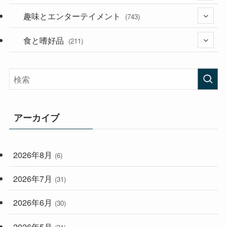
(53)
(181)
趣味とエンターテイメント
(394)
(743)
(282)
食と嗜好品
(56)
(211)
(58)
(38)
(44)
(407)
(473)
(167)
(165)
(114)
アーカイブ
(33)
(59)
2026年8月
(6)
(248)
2026年7月
(31)
2026年6月
(30)
2026年5月