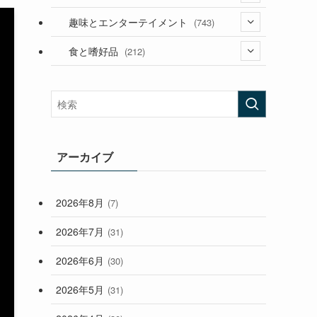
(53)
(181)
(394)
趣味とエンターテイメント
(743)
(282)
(56)
食と嗜好品
(212)
(58)
(38)
(45)
(408)
(473)
(167)
(165)
(114)
(33)
アーカイブ
(59)
2026年8月
(7)
(248)
2026年7月
(31)
2026年6月
(30)
2026年5月
(31)