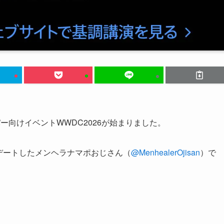
ッパー向けイベントWWDC2026が始まりました。
ップデートしたメンヘラナマポおじさん（
@MenhealerOjisan
）で