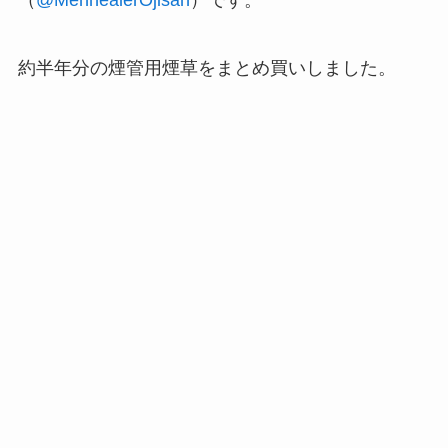
（
@MenhealerOjisan
）です。
約半年分の煙管用煙草をまとめ買いしました。