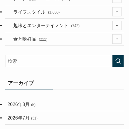
(187)
(118)
ライフスタイル
(1,638)
(53)
(181)
(394)
趣味とエンターテイメント
(742)
(282)
(56)
食と嗜好品
(211)
(58)
(38)
(44)
(407)
(472)
(167)
(165)
(114)
アーカイブ
(33)
(59)
2026年8月
(5)
(248)
2026年7月
(31)