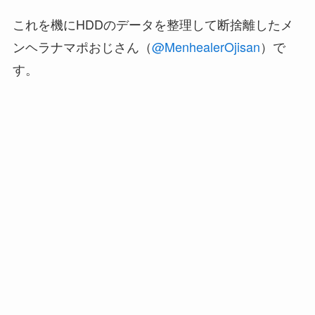
これを機にHDDのデータを整理して断捨離したメ
ンヘラナマポおじさん（
@MenhealerOjisan
）で
す。