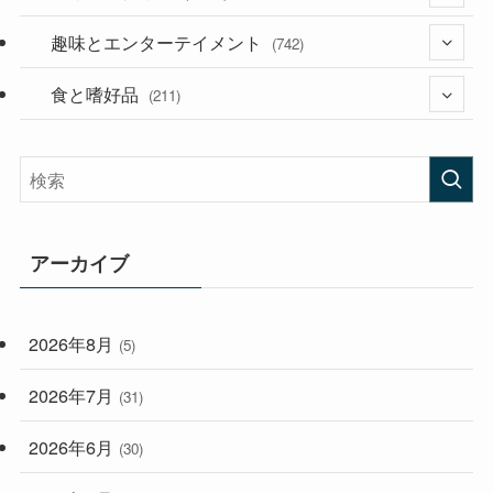
(53)
(181)
趣味とエンターテイメント
(394)
(742)
(282)
食と嗜好品
(56)
(211)
(58)
(38)
(44)
(407)
(472)
(167)
(165)
(114)
アーカイブ
(33)
(59)
2026年8月
(5)
(248)
2026年7月
(31)
2026年6月
(30)