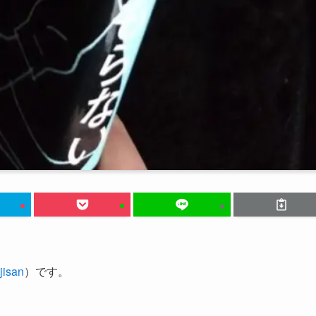
isan
）です。