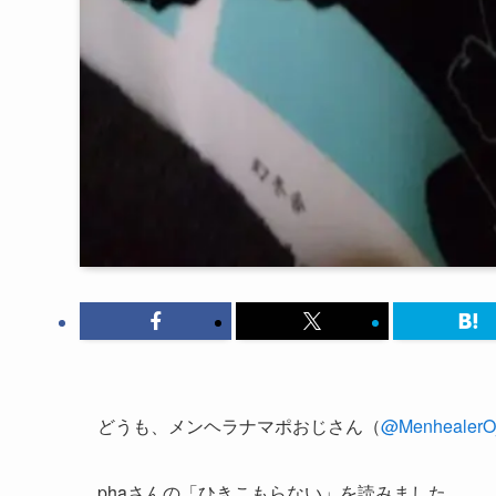
どうも、メンヘラナマポおじさん（
@MenhealerOj
phaさんの「ひきこもらない」を読みました。