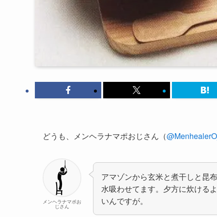
どうも、メンヘラナマポおじさん（
@MenhealerOj
アマゾンから玄米と煮干しと昆
水吸わせてます。夕方に炊ける
いんですが。
メンヘラナマポお
じさん