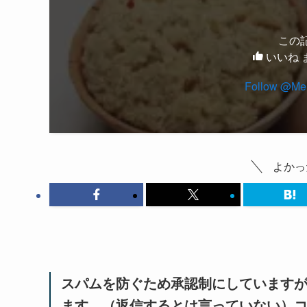
この
いいね 
Follow @Men
よかっ
スパムを防ぐため承認制にしています
ます。（返信するとは言っていない）