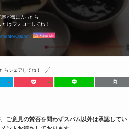
記事が気に入ったら
または フォローしてね！
healerOjisan
Follow Me
たらシェアしてね！
が、ご意見の賛否を問わずスパム以外は承認してい
コメントお待ちしております。