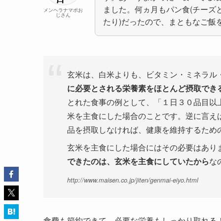
ました。何ヵ月もパン食(チーズ
メンヘラナマポお
じさん
たり)だったので、まともなご飯
玄米は、白米よりも、ビタミン・ミネラル
に必要とされる栄養素をほとんど摂取でき
とれた食事の例として、「１日３０品目以
米を主食にした場合のことです。逆に言え
品を摂取しなければ、健康を維持するため
玄米を主食にした場合にはその必要はあり
できたのは、玄米を主食にしていたから
な
http://www.maisen.co.jp/jiten/genmai-eiyo.html
食費も節約できて、必要な栄養もしっかり取れる