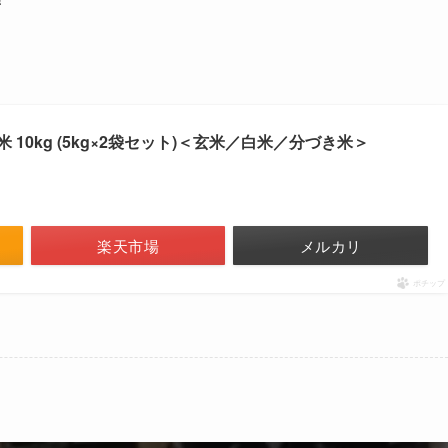
 10kg (5kg×2袋セット)＜玄米／白米／分づき米＞
楽天市場
メルカリ
ポチップ