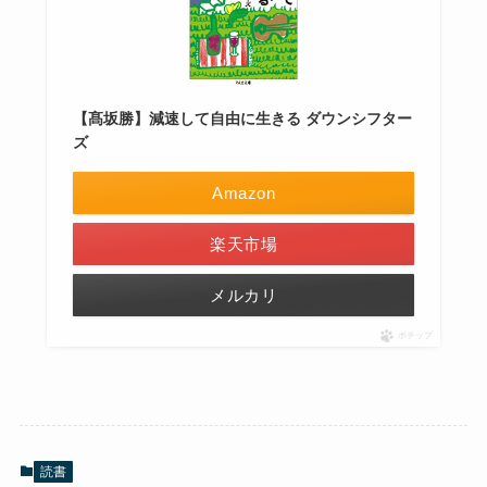
【髙坂勝】減速して自由に生きる ダウンシフター
ズ
Amazon
楽天市場
メルカリ
ポチップ
読書