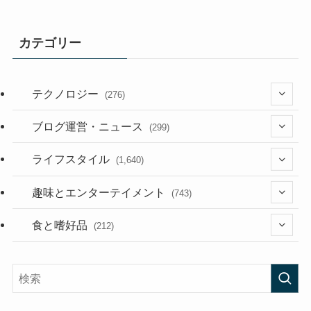
カテゴリー
テクノロジー
(276)
(36)
ブログ運営・ニュース
(299)
(187)
(118)
ライフスタイル
(1,640)
(53)
(181)
(395)
趣味とエンターテイメント
(743)
(282)
(56)
食と嗜好品
(212)
(58)
(38)
(45)
(408)
(473)
(167)
(165)