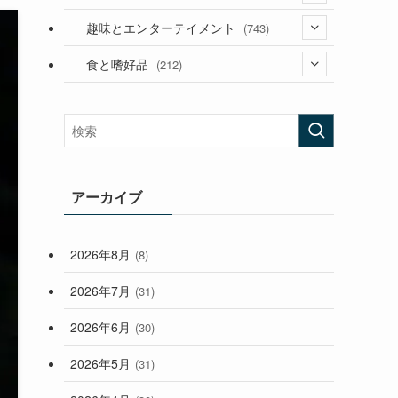
(53)
(181)
(395)
趣味とエンターテイメント
(743)
(282)
(56)
食と嗜好品
(212)
(58)
(38)
(45)
(408)
(473)
(167)
(165)
(114)
(33)
アーカイブ
(59)
2026年8月
(8)
(248)
2026年7月
(31)
2026年6月
(30)
2026年5月
(31)