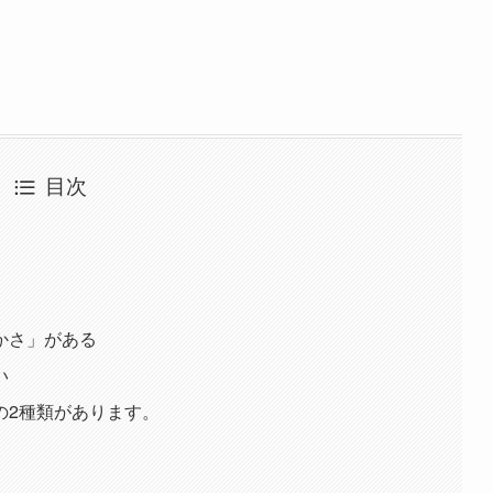
目次
かさ」がある
い
の2種類があります。