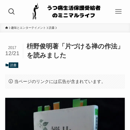
趣味とエンターテイメント
読書
枡野俊明著「片づける禅の作法」
2017
12/21
を読みました
読書
当ページのリンクには広告が含まれています。