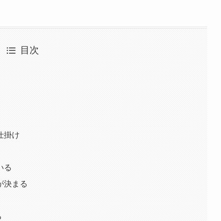
目次
仕掛け
いる
が決まる
る