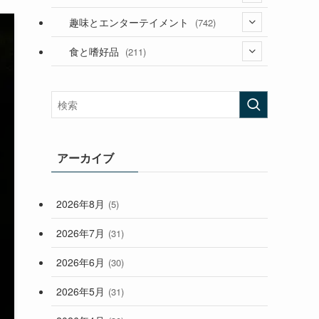
(53)
(181)
(394)
趣味とエンターテイメント
(742)
(282)
(56)
食と嗜好品
(211)
(58)
(38)
(44)
(407)
(472)
(167)
(165)
(114)
(33)
アーカイブ
(59)
2026年8月
(5)
(248)
2026年7月
(31)
2026年6月
(30)
2026年5月
(31)