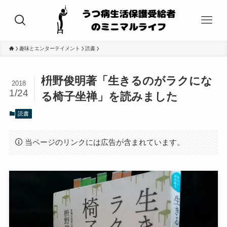
趣味とエンターテイメント
読書
枡野俊明著「生きるのがラクにな
2018
1/24
る椅子坐禅」を読みました
読書
当ページのリンクには広告が含まれています。