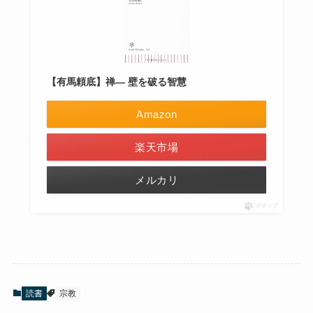
【有馬頼底】禅― 壁を破る智慧
Amazon
楽天市場
メルカリ
ポチップ
読書
宗教