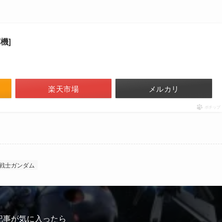
機]
楽天市場
メルカリ
ポチップ
戦士ガンダム
記事が気に入ったら