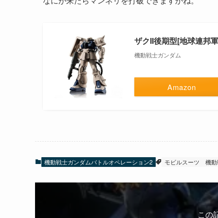
なにが来たらマンネリを打破できますかね。
ザクII後期型[地球連邦軍
機動戦士ガンダム
Amazon
機動戦士ガンダムバトルオペレーション2
モビルスーツ
機動
この