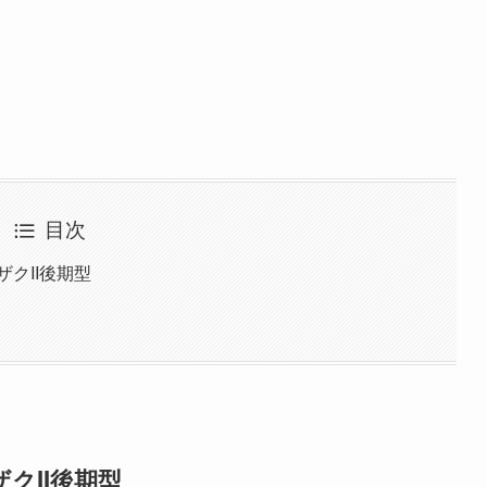
目次
ザクII後期型
クII後期型