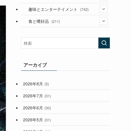
(53)
(181)
(394)
趣味とエンターテイメント
(742)
(282)
(56)
食と嗜好品
(211)
(58)
(38)
(44)
(407)
(472)
(167)
(165)
(114)
(33)
アーカイブ
(59)
2026年8月
(5)
(248)
2026年7月
(31)
2026年6月
(30)
2026年5月
(31)