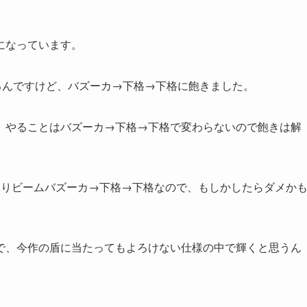
になっています。
るんですけど、バズーカ→下格→下格に飽きました。
、やることはバズーカ→下格→下格で変わらないので飽きは解
はりビームバズーカ→下格→下格なので、もしかしたらダメか
で、今作の盾に当たってもよろけない仕様の中で輝くと思うん