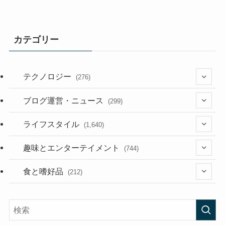
カテゴリー
テクノロジー
(276)
(36)
ブログ運営・ニュース
(299)
(187)
(118)
ライフスタイル
(1,640)
(53)
(181)
(395)
趣味とエンターテイメント
(744)
(282)
(56)
食と嗜好品
(212)
(58)
(38)
(45)
(408)
(474)
(167)