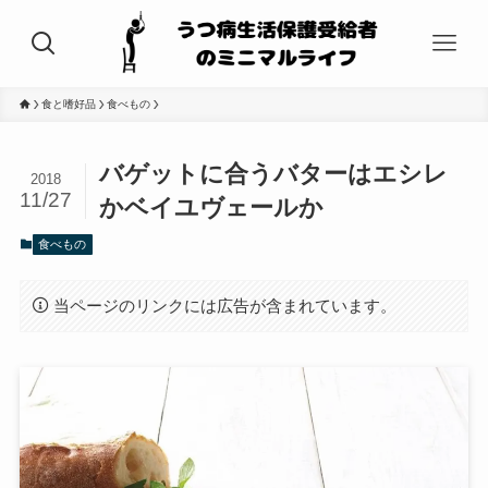
食と嗜好品
食べもの
バゲットに合うバターはエシレ
2018
11/27
かベイユヴェールか
食べもの
当ページのリンクには広告が含まれています。