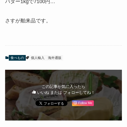
バター1kgで7100円…
さすが舶来品です。
食べもの
個人輸入
海外通販
この記事が気に入ったら
いいね または フォローしてね！
Follow Me