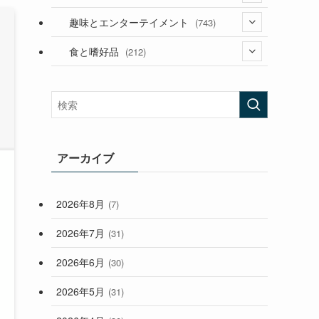
(53)
(181)
(394)
趣味とエンターテイメント
(743)
(282)
(56)
食と嗜好品
(212)
(58)
(38)
(45)
(408)
(473)
(167)
(165)
(114)
(33)
アーカイブ
(59)
2026年8月
(7)
(248)
2026年7月
(31)
2026年6月
(30)
2026年5月
(31)