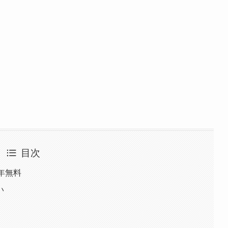
目次
年無料
い