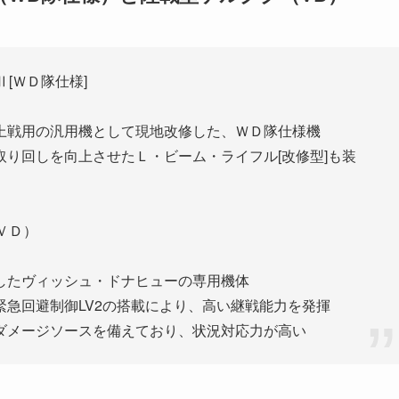
[ＷＤ隊仕様]
上戦用の汎用機として現地改修した、ＷＤ隊仕様機
り回しを向上させたＬ・ビーム・ライフル[改修型]も装
ＶＤ）
したヴィッシュ・ドナヒューの専用機体
急回避制御LV2の搭載により、高い継戦能力を発揮
ダメージソースを備えており、状況対応力が高い