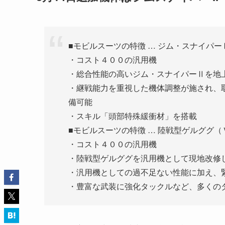
■モビルスーツの特徴 … ジム・スナイパーⅡ
・コスト４００の汎用機
・総合性能の高いジム・スナイパーⅡを地
・継戦能力を重視した機体調整が施され、取
備可能
・スキル「頭部特殊緩衝材」を搭載
■モビルスーツの特徴 … 陸戦型ゲルググ（
・コスト４００の汎用機
・陸戦型ゲルググを汎用機として現地改修
・汎用機としての過不足ない性能に加え、緊
・豊富な武装に強化タックルなど、多くの