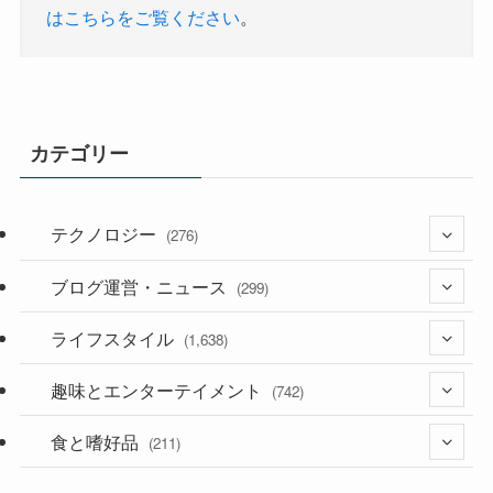
はこちらをご覧ください
。
カテゴリー
テクノロジー
(276)
ブログ運営・ニュース
(36)
(299)
(187)
ライフスタイル
(118)
(1,638)
(53)
(181)
趣味とエンターテイメント
(394)
(742)
(282)
食と嗜好品
(56)
(211)
(58)
(38)
(44)