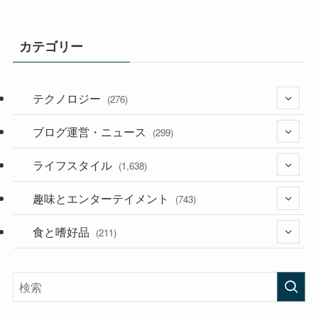
カテゴリー
テクノロジー
(276)
ブログ運営・ニュース
(36)
(299)
(187)
ライフスタイル
(118)
(1,638)
(53)
(181)
趣味とエンターテイメント
(394)
(743)
(282)
食と嗜好品
(56)
(211)
(58)
(38)
(44)
(407)
(473)
(167)