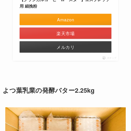
用 細挽粉
Amazon
楽天市場
メルカリ
ポチップ
よつ葉乳業の発酵バター2.25kg