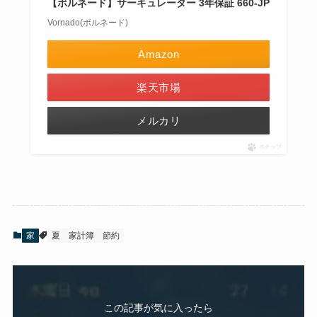
【ボルネード】サーキュレーター 3年保証 660-JP
Vornado(ボルネード)
Amazon
楽天市場
メルカリ
ポチップ
家
夏
家計簿
節約
この記事が気に入ったら