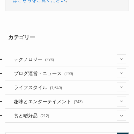
はこちらをご覧ください
。
カテゴリー
テクノロジー
(276)
(36)
ブログ運営・ニュース
(299)
(187)
(118)
ライフスタイル
(1,640)
(53)
(181)
(395)
趣味とエンターテイメント
(743)
(282)
(56)
食と嗜好品
(212)
(58)
(38)
(45)