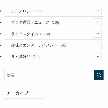
テクノロジー
(276)
(36)
ブログ運営・ニュース
(299)
(187)
(118)
ライフスタイル
(1,638)
(53)
(181)
(394)
趣味とエンターテイメント
(742)
(282)
(56)
食と嗜好品
(211)
(58)
(38)
(44)
(407)
(472)
(167)
(165)
(114)
アーカイブ
(33)
(59)