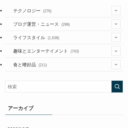
テクノロジー
(276)
(36)
ブログ運営・ニュース
(299)
(187)
(118)
ライフスタイル
(1,638)
(53)
(181)
(394)
趣味とエンターテイメント
(743)
(282)
(56)
食と嗜好品
(211)
(58)
(38)
(44)
(407)
(473)
(167)
(165)
(114)
アーカイブ
(33)
(59)