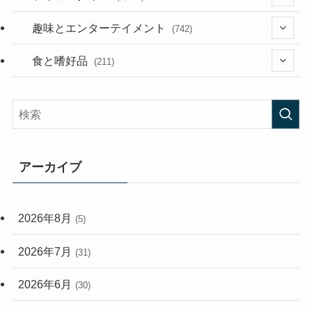
(53)
(181)
(394)
趣味とエンターテイメント
(742)
(282)
(56)
食と嗜好品
(211)
(58)
(38)
(44)
(407)
(472)
(167)
(165)
(114)
アーカイブ
(33)
(59)
2026年8月
(5)
(248)
2026年7月
(31)
2026年6月
(30)