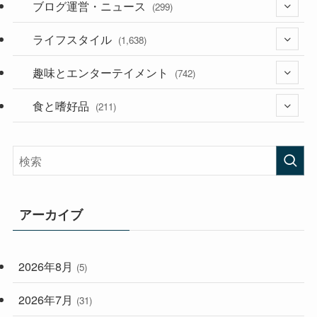
ブログ運営・ニュース
(36)
(299)
(187)
ライフスタイル
(118)
(1,638)
(53)
(181)
趣味とエンターテイメント
(394)
(742)
(282)
食と嗜好品
(56)
(211)
(58)
(38)
(44)
(407)
(472)
(167)
(165)
(114)
アーカイブ
(33)
(59)
2026年8月
(5)
(248)
2026年7月
(31)