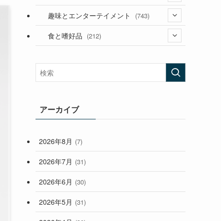
(53)
(181)
(394)
趣味とエンターテイメント
(743)
(282)
(56)
食と嗜好品
(212)
(58)
(38)
(45)
(408)
(473)
(167)
(165)
(114)
(33)
アーカイブ
(59)
2026年8月
(7)
(248)
2026年7月
(31)
2026年6月
(30)
2026年5月
(31)