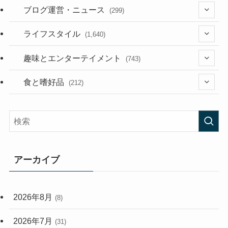
(36)
ブログ運営・ニュース
(299)
(187)
(118)
ライフスタイル
(1,640)
(53)
(181)
(395)
趣味とエンターテイメント
(743)
(282)
(56)
食と嗜好品
(212)
(58)
(38)
(45)
(408)
(473)
(167)
(165)
(114)
アーカイブ
(33)
(59)
2026年8月
(8)
(248)
2026年7月
(31)