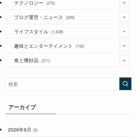
テクノロジー
(276)
ブログ運営・ニュース
(36)
(299)
(187)
ライフスタイル
(118)
(1,638)
(53)
(181)
趣味とエンターテイメント
(394)
(742)
(282)
食と嗜好品
(56)
(211)
(58)
(38)
(44)
(407)
(472)
(167)
(165)
(114)
アーカイブ
(33)
(59)
2026年8月
(5)
(248)