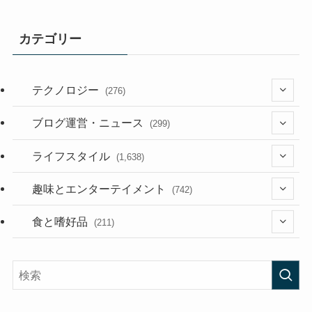
カテゴリー
テクノロジー
(276)
(36)
ブログ運営・ニュース
(299)
(187)
(118)
ライフスタイル
(1,638)
(53)
(181)
(394)
趣味とエンターテイメント
(742)
(282)
(56)
食と嗜好品
(211)
(58)
(38)
(44)
(407)
(472)
(167)
(165)
(114)