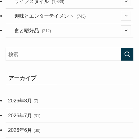
(118)
ライフスタイル
(1,639)
(53)
(181)
(394)
趣味とエンターテイメント
(743)
(282)
(56)
食と嗜好品
(212)
(58)
(38)
(45)
(408)
(473)
(167)
(165)
(114)
アーカイブ
(33)
(59)
2026年8月
(7)
(248)
2026年7月
(31)
2026年6月
(30)