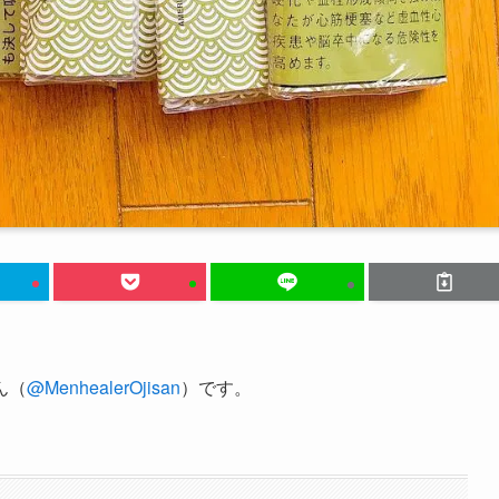
ん（
@MenhealerOjisan
）です。