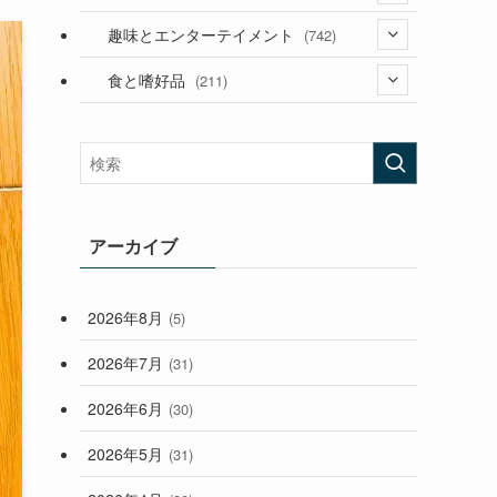
(53)
(181)
(394)
趣味とエンターテイメント
(742)
(282)
(56)
食と嗜好品
(211)
(58)
(38)
(44)
(407)
(472)
(167)
(165)
(114)
(33)
アーカイブ
(59)
2026年8月
(5)
(248)
2026年7月
(31)
2026年6月
(30)
2026年5月
(31)