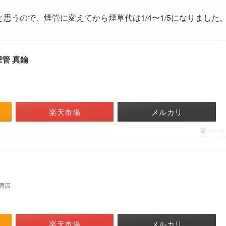
と思うので、煙管に変えてから煙草代は1/4〜1/5になりました
管 真鍮
楽天市場
メルカリ
ポチップ
越酒店
楽天市場
メルカリ