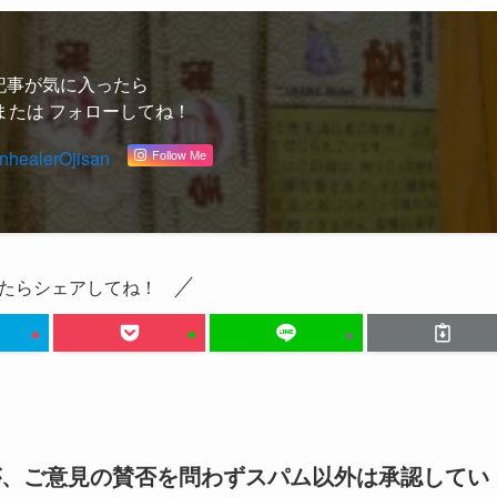
記事が気に入ったら
または フォローしてね！
healerOjisan
Follow Me
たらシェアしてね！
が、ご意見の賛否を問わずスパム以外は承認してい