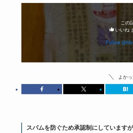
この
いいね 
Follow @Men
よかっ
スパムを防ぐため承認制にしています