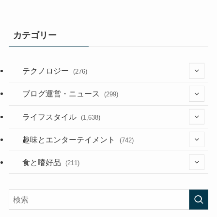
カテゴリー
テクノロジー
(276)
(36)
ブログ運営・ニュース
(299)
(187)
(118)
ライフスタイル
(1,638)
(53)
(181)
(394)
趣味とエンターテイメント
(742)
(282)
(56)
食と嗜好品
(211)
(58)
(38)
(44)
(407)
(472)
(167)