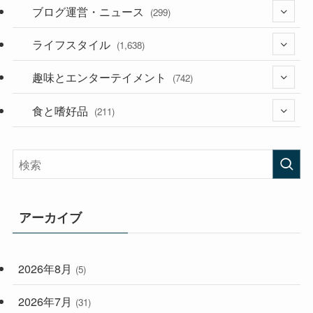
ブログ運営・ニュース
(36)
(299)
(187)
ライフスタイル
(118)
(1,638)
(53)
(181)
趣味とエンターテイメント
(394)
(742)
(282)
食と嗜好品
(56)
(211)
(58)
(38)
(44)
(407)
(472)
(167)
(165)
(114)
アーカイブ
(33)
(59)
2026年8月
(5)
(248)
2026年7月
(31)