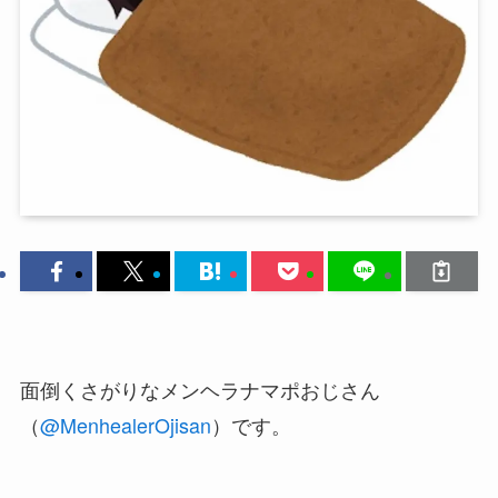
面倒くさがりなメンヘラナマポおじさん
（
@MenhealerOjisan
）です。