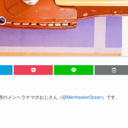
態のメンヘラナマポおじさん（
@MenhealerOjisan
）です。