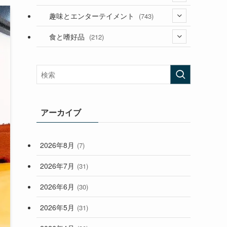
(53)
(181)
(394)
趣味とエンターテイメント
(743)
(282)
(56)
食と嗜好品
(212)
(58)
(38)
(45)
(408)
(473)
(167)
(165)
(114)
(33)
アーカイブ
(59)
2026年8月
(7)
(248)
2026年7月
(31)
2026年6月
(30)
2026年5月
(31)