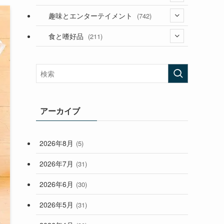
(53)
(181)
(394)
趣味とエンターテイメント
(742)
(282)
(56)
食と嗜好品
(211)
(58)
(38)
(44)
(407)
(472)
(167)
(165)
(114)
(33)
アーカイブ
(59)
2026年8月
(5)
(248)
2026年7月
(31)
2026年6月
(30)
2026年5月
(31)