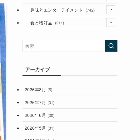
(53)
(181)
(394)
趣味とエンターテイメント
(742)
(282)
(56)
食と嗜好品
(211)
(58)
(38)
(44)
(407)
(472)
(167)
(165)
(114)
(33)
アーカイブ
(59)
2026年8月
(5)
(248)
2026年7月
(31)
2026年6月
(30)
2026年5月
(31)