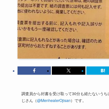
調査員から封書を受け取って30分も経たないう
じさん（
@MenhealerOjisan
）です。