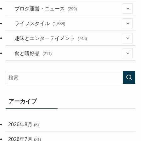
(36)
ブログ運営・ニュース
(299)
(187)
(118)
ライフスタイル
(1,638)
(53)
(181)
(394)
趣味とエンターテイメント
(743)
(282)
(56)
食と嗜好品
(211)
(58)
(38)
(44)
(407)
(473)
(167)
(165)
(114)
アーカイブ
(33)
(59)
2026年8月
(6)
(248)
2026年7月
(31)