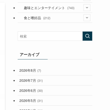
(53)
(181)
(394)
趣味とエンターテイメント
(743)
(282)
(56)
食と嗜好品
(212)
(58)
(38)
(45)
(408)
(473)
(167)
(165)
(114)
(33)
アーカイブ
(59)
2026年8月
(7)
(248)
2026年7月
(31)
2026年6月
(30)
2026年5月
(31)