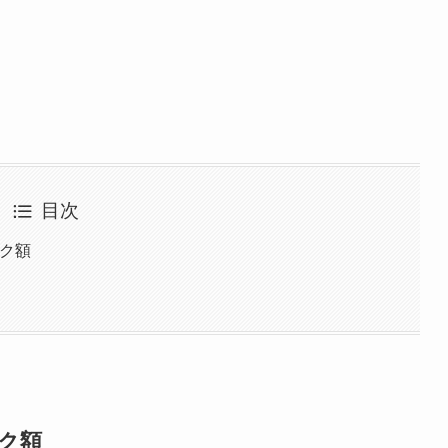
目次
ック額
ック額