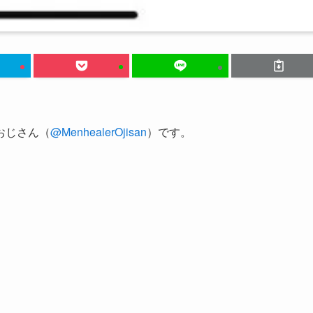
おじさん（
@MenhealerOjisan
）です。