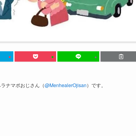
ヘラナマポおじさん（
@MenhealerOjisan
）です。