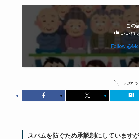
この
いいね 
よかっ
スパムを防ぐため承認制にしています