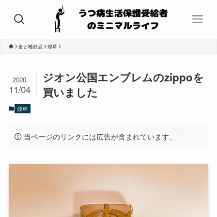
食と嗜好品
煙草
ジオン公国エンブレムのzippoを
2020
11/04
買いました
煙草
当ページのリンクには広告が含まれています。