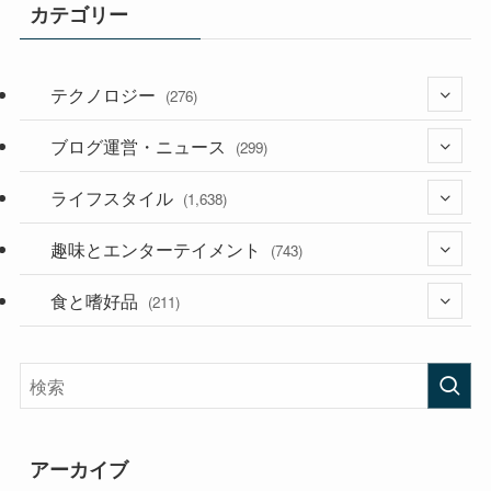
カテゴリー
テクノロジー
(276)
ブログ運営・ニュース
(36)
(299)
(187)
ライフスタイル
(118)
(1,638)
(53)
(181)
趣味とエンターテイメント
(394)
(743)
(282)
食と嗜好品
(56)
(211)
(58)
(38)
(44)
(407)
(473)
(167)
(165)
(114)
アーカイブ
(33)