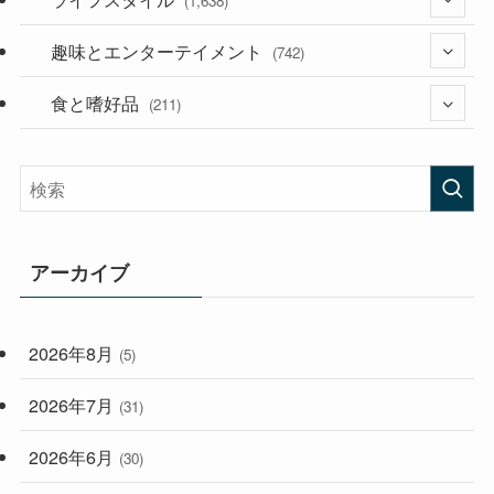
(1,638)
(53)
(181)
趣味とエンターテイメント
(394)
(742)
(282)
食と嗜好品
(56)
(211)
(58)
(38)
(44)
(407)
(472)
(167)
(165)
(114)
アーカイブ
(33)
(59)
2026年8月
(5)
(248)
2026年7月
(31)
2026年6月
(30)